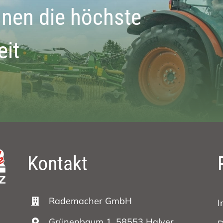
hnen die höchste
eit
Kontakt
Rademacher GmbH
I
Grünenbaum 1, 58553 Halver