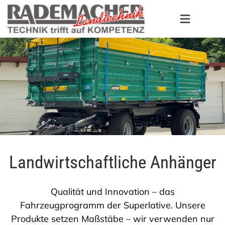
Zum
Inhalt
Toggle
springen
Navigati
HOME
PRODUKTE
MASCHINENBÖRSE
UNTERNEHMEN
Landwirtschaftliche Anhänger
SERVICE
Qualität und Innovation – das
Fahrzeugprogramm der Superlative. Unsere
KONTAKT
Produkte setzen Maßstäbe – wir verwenden nur