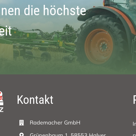
hnen die höchste
eit
Kontakt
Rademacher GmbH
I
Grünenbaum 1, 58553 Halver