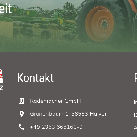
eit
Kontakt
Rademacher GmbH
I
Grünenbaum 1, 58553 Halver
D
+49 2353 668160-0