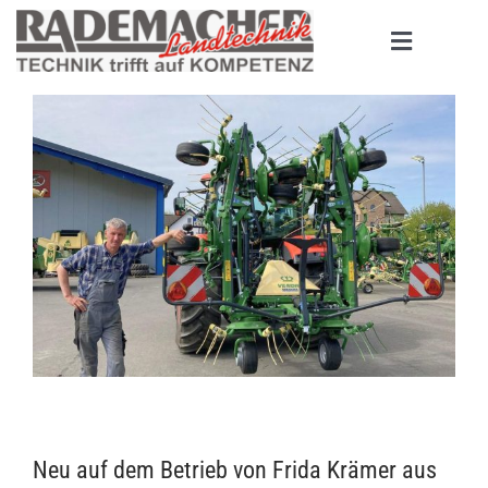
Zum
Inhalt
Toggle
springen
Navigati
HOME
PRODUKTE
MASCHINENBÖRSE
UNTERNEHMEN
SERVICE
KONTAKT
Neu auf dem Betrieb von Frida Krämer aus