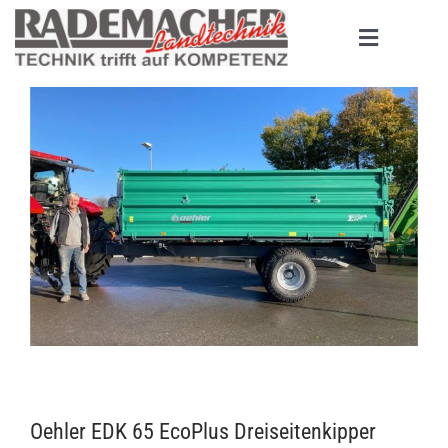
Zum
Inhalt
Toggle
springen
Navigati
HOME
PRODUKTE
MASCHINENBÖRSE
UNTERNEHMEN
SERVICE
KONTAKT
Oehler EDK 65 EcoPlus Dreiseitenkipper