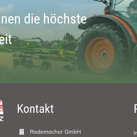
hnen die höchste
eit
Kontakt
Rademacher GmbH
I